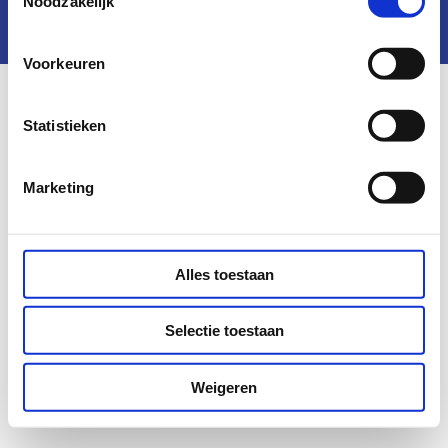
Noodzakelijk
Ga
naar
Voorkeuren
linkedin
Statistieken
Marketing
Alles toestaan
Selectie toestaan
Weigeren