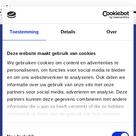
testpagina stuurlui
Contactgegevens
Holland Tender Partners B.V.
Toestemming
Details
Over
06 13 13 35 30
info@hollandtenderpartners.nl
Deze website maakt gebruik van cookies
We gebruiken cookies om content en advertenties te
Diensten
personaliseren, om functies voor social media te bieden
en om ons websiteverkeer te analyseren. Ook delen we
informatie over uw gebruik van onze site met onze
Trainingen
partners voor social media, adverteren en analyse. Deze
partners kunnen deze gegevens combineren met andere
informatie die u aan ze heeft verstrekt of die ze hebben
Overig
verzameld op basis van uw gebruik van hun services.
Cookies
Privacy policy
Toestemmingsselectie